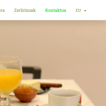
era
Zerbitzuak
Kontaktua
EU